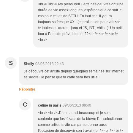
<br /> <br /> My pleasure!! Certaines oeuvres ont une
durée de vie assez longues, espérons que ce soit le
cas pour celles de SETH. En tout cas, il y aura
toujours sa fresque XXL (et profites en pour voir<br
/> toutes les autres...jana et JS, INTI, vhils...). Un petit
tour à Paris de prévu bientôt ??<br /> <br /> <br />
<br />
S
Sheily
08/06/2013 22:43
Je découvre cet artiste depuis quelques semaines sur Internet
et j'adore! Je pense que ta carte sera très utile !
Répondre
C
celine in paris
09/06/2013 09:40
<br /> <br /> J'aime aussi beaucoup et je suis
contente que les lézarts de la bièvre l'ait selectionné
comme artiste invité car ça me donne aussi
l'occasion de découvrir son travail.<br /> <br /> <br />