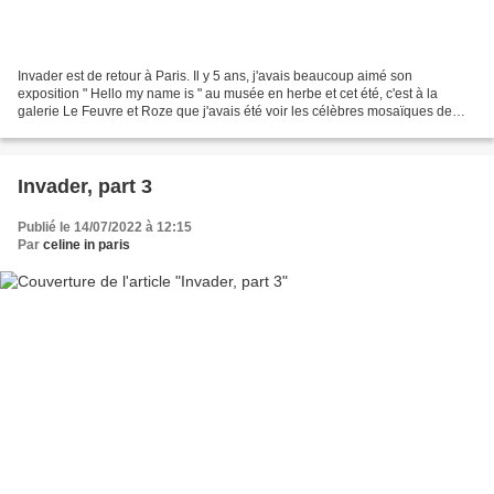
Invader est de retour à Paris. Il y 5 ans, j'avais beaucoup aimé son
exposition " Hello my name is " au musée en herbe et cet été, c'est à la
galerie Le Feuvre et Roze que j'avais été voir les célèbres mosaïques de
l'artiste. Cette fois, c'est à la galerie...
Invader, part 3
Publié le 14/07/2022 à 12:15
Par
celine in paris