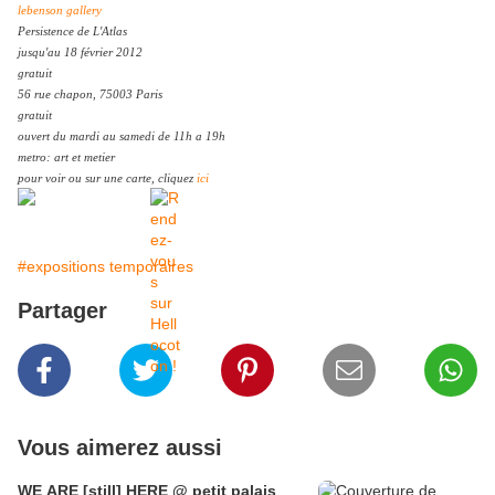
lebenson gallery
Persistence de L'Atlas
jusqu'au 18 février 2012
gratuit
56 rue chapon, 75003 Paris
gratuit
ouvert du mardi au samedi de 11h a 19h
metro: art et metier
pour voir ou sur une carte, cliquez
ici
#expositions temporaires
Partager
Vous aimerez aussi
WE ARE [still] HERE @ petit palais