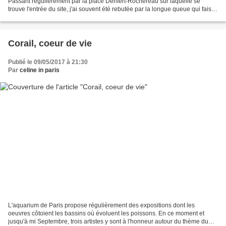
Passant régulièrement par la place Denfert-Rochereau sur laquelle se
trouve l'entrée du site, j'ai souvent été rebutée par la longue queue qui faisait
le tour de la place et promettait...
Corail, coeur de vie
Publié le 09/05/2017 à 21:30
Par
celine in paris
L'aquarium de Paris propose régulièrement des expositions dont les
oeuvres côtoient les bassins où évoluent les poissons. En ce moment et
jusqu'à mi Septembre, trois artistes y sont à l'honneur autour du thème du