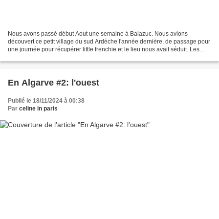
Nous avons passé début Aout une semaine à Balazuc. Nous avions
découvert ce petit village du sud Ardèche l'année dernière, de passage pour
une journée pour récupérer little frenchie et le lieu nous avait séduit. Les
petites ruelles, la rivière et sa petite...
En Algarve #2: l'ouest
Publié le 18/11/2024 à 00:38
Par
celine in paris