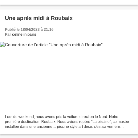
Corail, dont 2017 est l'année. Tout d'abord,...
Une après midi à Roubaix
Publié le 18/04/2023 à 21:16
Par
celine in paris
Lors du weekend, nous avons pris la voiture direction le Nord. Notre
première destination: Roubaix. Nous avions repéré "La piscine", ce musée
installée dans une ancienne ... piscine style art déco. c'est sa verrière
colorée qui a attiré mon oeil sur les...