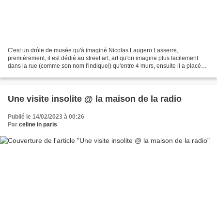
C'est un drôle de musée qu'à imaginé Nicolas Laugero Lasserre,
premièrement, il est dédié au street art, art qu'on imagine plus facilement
dans la rue (comme son nom l'indique!) qu'entre 4 murs, ensuite il a placé
les oeuvres sur les murs d'une école,...
Une visite insolite @ la maison de la radio
Publié le 14/02/2023 à 00:26
Par
celine in paris