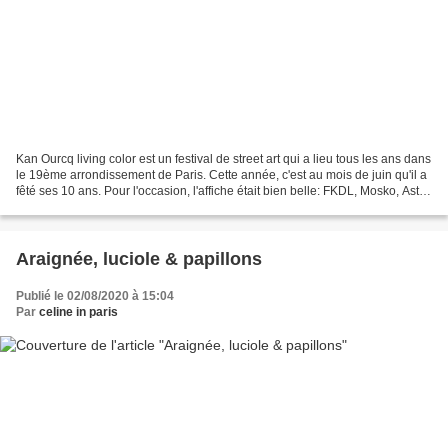
Kan Ourcq living color est un festival de street art qui a lieu tous les ans dans
le 19ème arrondissement de Paris. Cette année, c'est au mois de juin qu'il a
fêté ses 10 ans. Pour l'occasion, l'affiche était bien belle: FKDL, Mosko, Astro
(Gregory Teboul),...
Araignée, luciole & papillons
Publié le 02/08/2020 à 15:04
Par
celine in paris