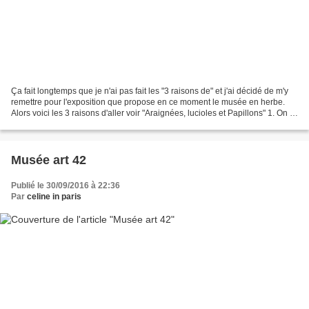
Ça fait longtemps que je n'ai pas fait les "3 raisons de" et j'ai décidé de m'y
remettre pour l'exposition que propose en ce moment le musée en herbe.
Alors voici les 3 raisons d'aller voir "Araignées, lucioles et Papillons" 1. On y
voit de vraies araignées....
Musée art 42
Publié le 30/09/2016 à 22:36
Par
celine in paris