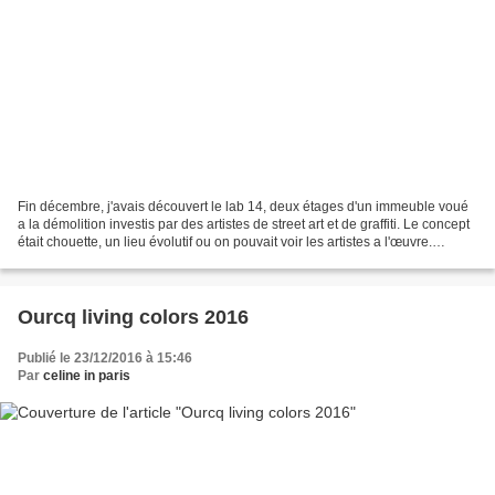
Fin décembre, j'avais découvert le lab 14, deux étages d'un immeuble voué
a la démolition investis par des artistes de street art et de graffiti. Le concept
était chouette, un lieu évolutif ou on pouvait voir les artistes a l'œuvre.
J'avoue que j'avais...
Ourcq living colors 2016
Publié le 23/12/2016 à 15:46
Par
celine in paris