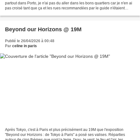
partout dans Porto, je n'ai pas du aller dans les bons quartiers car je n'en ai
pas croisé tant que ça et les rues recommandées par le guide n'étaient
finalement pas si riches en œuvres...
Beyond our Horizons @ 19M
Publié le 26/04/2026 à 00:48
Par
celine in paris
Après Tokyo, c'est à Paris et plus précisément au 19M que l'exposition
"Beyond our Horizons : de Tokyo à Paris" a posé ses valises. Réparties
autour de cinq thèmes que sont la terre, l'eau, le vent, le feu et l'air, les