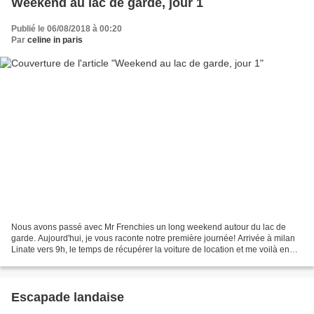
Weekend au lac de garde, jour 1
Publié le 06/08/2018 à 00:20
Par
celine in paris
Nous avons passé avec Mr Frenchies un long weekend autour du lac de
garde. Aujourd'hui, je vous raconte notre première journée! Arrivée à milan
Linate vers 9h, le temps de récupérer la voiture de location et me voilà en
direction de Riva del Garda où...
Escapade landaise