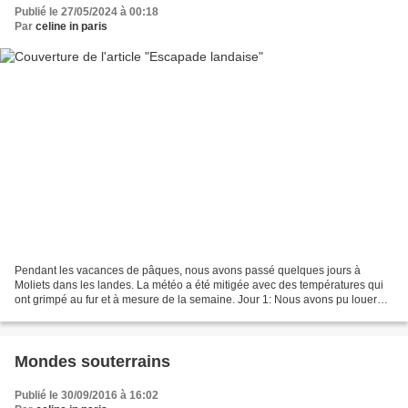
Publié le 27/05/2024 à 00:18
Par
celine in paris
Pendant les vacances de pâques, nous avons passé quelques jours à
Moliets dans les landes. La météo a été mitigée avec des températures qui
ont grimpé au fur et à mesure de la semaine. Jour 1: Nous avons pu louer
des vélos au "vélo du golf", accessible...
Mondes souterrains
Publié le 30/09/2016 à 16:02