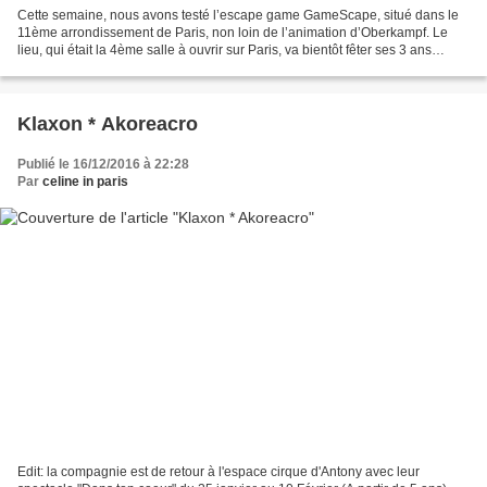
Cette semaine, nous avons testé l’escape game GameScape, situé dans le
11ème arrondissement de Paris, non loin de l’animation d’Oberkampf. Le
lieu, qui était la 4ème salle à ouvrir sur Paris, va bientôt fêter ses 3 ans
d’existence. Une petite entrée,...
Klaxon * Akoreacro
Publié le 16/12/2016 à 22:28
Par
celine in paris
Edit: la compagnie est de retour à l'espace cirque d'Antony avec leur