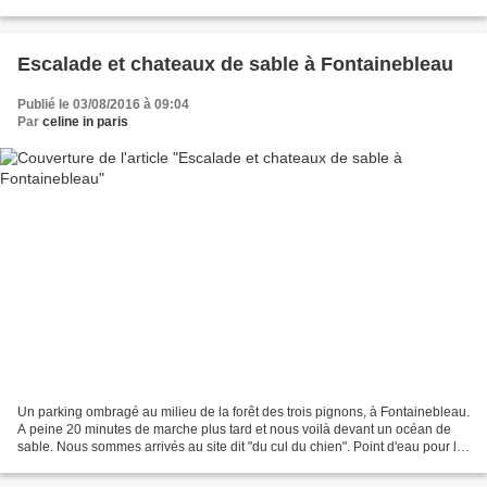
propre compagnie en janvier...
Escalade et chateaux de sable à Fontainebleau
Publié le 03/08/2016 à 09:04
Par
celine in paris
Un parking ombragé au milieu de la forêt des trois pignons, à Fontainebleau.
A peine 20 minutes de marche plus tard et nous voilà devant un océan de
sable. Nous sommes arrivés au site dit "du cul du chien". Point d'eau pour le
plus grand désespoir de...