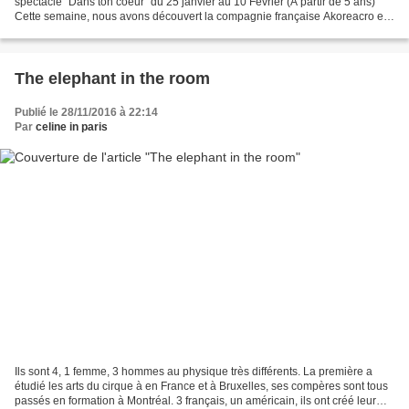
spectacle "Dans ton coeur" du 25 janvier au 10 Février (A partir de 5 ans)
Cette semaine, nous avons découvert la compagnie française Akoreacro et
leur deuxième spectacle Klaxon à l'espace...
The elephant in the room
Publié le 28/11/2016 à 22:14
Par
celine in paris
Ils sont 4, 1 femme, 3 hommes au physique très différents. La première a
étudié les arts du cirque à en France et à Bruxelles, ses compères sont tous
passés en formation à Montréal. 3 français, un américain, ils ont créé leur