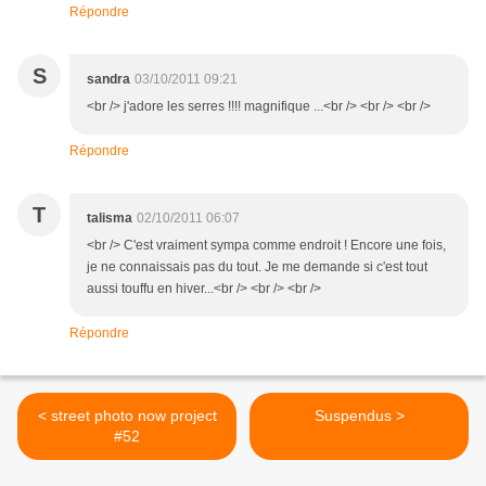
Répondre
S
sandra
03/10/2011 09:21
<br /> j'adore les serres !!!! magnifique ...<br /> <br /> <br />
Répondre
T
talisma
02/10/2011 06:07
<br /> C'est vraiment sympa comme endroit ! Encore une fois,
je ne connaissais pas du tout. Je me demande si c'est tout
aussi touffu en hiver...<br /> <br /> <br />
Répondre
< street photo now project
Suspendus >
#52