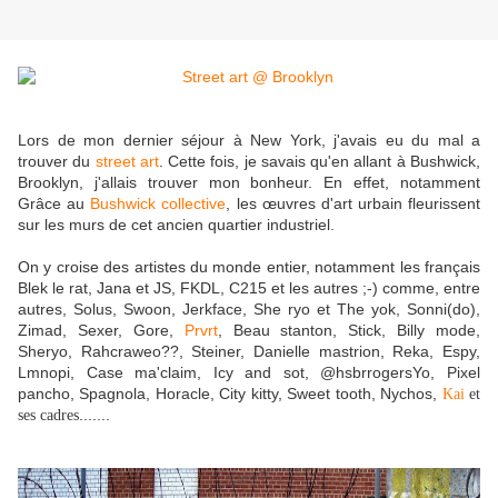
Lors de mon dernier séjour à New York, j'avais eu du mal a
trouver du
street art
. Cette fois, je savais qu'en allant à Bushwick,
Brooklyn, j'allais trouver mon bonheur. En effet, notamment
Grâce au
Bushwick collective
, les œuvres d'art urbain fleurissent
sur les murs de cet ancien quartier industriel.
On y croise des artistes du monde entier, notamment les français
Blek le rat, Jana et JS, FKDL, C215 et les autres ;-) comme, entre
autres, Solus, Swoon, Jerkface, She ryo et The yok, Sonni(do),
Zimad, Sexer, Gore,
Prvrt
, Beau stanton, Stick, Billy mode,
Sheryo, Rahcraweo??, Steiner, Danielle mastrion, Reka, Espy,
Lmnopi, Case ma'claim, Icy and sot, @hsbrrogersYo, Pixel
pancho, Spagnola, Horacle, City kitty, Sweet tooth, Nychos,
Kai
et
.......
ses cadres