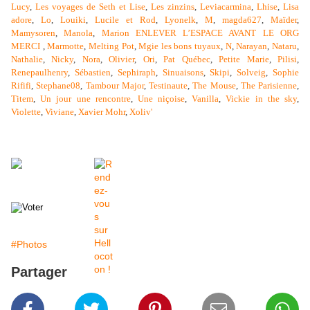
Lucy
,
Les voyages de Seth et Lise
,
Les zinzins
,
Leviacarmina
,
Lhise
,
Lisa
adore
,
Lo
,
Louiki
,
Lucile et Rod
,
Lyonelk
,
M
,
magda627
,
Maïder
,
Mamysoren
,
Manola
,
Marion ENLEVER L’ESPACE AVANT LE ORG
MERCI
,
Marmotte
,
Melting Pot
,
Mgie les bons tuyaux
,
N
,
Narayan
,
Nataru
,
Nathalie
,
Nicky
,
Nora
,
Olivier
,
Ori
,
Pat Québec
,
Petite Marie
,
Pilisi
,
Renepaulhenry
,
Sébastien
,
Sephiraph
,
Sinuaisons
,
Skipi
,
Solveig
,
Sophie
Rififi
,
Stephane08
,
Tambour Major
,
Testinaute
,
The Mouse
,
The Parisienne
,
Titem
,
Un jour une rencontre
,
Une niçoise
,
Vanilla
,
Vickie in the sky
,
Violette
,
Viviane
,
Xavier Mohr
,
Xoliv'
#Photos
Partager