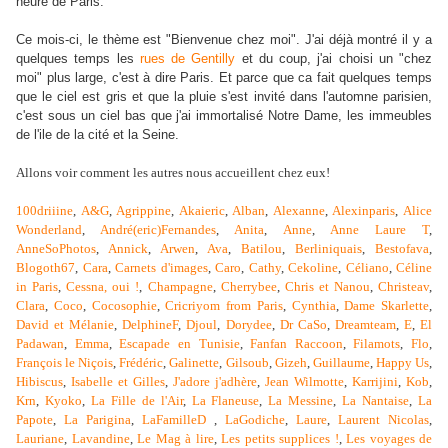
heure de Paris.
Ce mois-ci, le thème est "Bienvenue chez moi". J'ai déjà montré il y a
quelques temps les
rues de Gentilly
et du coup, j'ai choisi un "chez
moi" plus large, c'est à dire Paris. Et parce que ca fait quelques temps
que le ciel est gris et que la pluie s'est invité dans l'automne parisien,
c'est sous un ciel bas que j'ai immortalisé Notre Dame, les immeubles
de l'ile de la cité et la Seine.
Allons voir comment les autres nous accueillent chez eux!
100driiine
,
A&G
,
Agrippine
,
Akaieric
,
Alban
,
Alexanne
,
Alexinparis
,
Alice
Wonderland
,
André(eric)Fernandes
,
Anita
,
Anne
,
Anne Laure T
,
AnneSoPhotos
,
Annick
,
Arwen
,
Ava
,
Batilou
,
Berliniquais
,
Bestofava
,
Blogoth67
,
Cara
,
Carnets d'images
,
Caro
,
Cathy
,
Cekoline
,
Céliano
,
Céline
in Paris
,
Cessna, oui !
,
Champagne
,
Cherrybee
,
Chris et Nanou
,
Christeav
,
Clara
,
Coco
,
Cocosophie
,
Cricriyom from Paris
,
Cynthia
,
Dame Skarlette
,
David et Mélanie
,
DelphineF
,
Djoul
,
Dorydee
,
Dr CaSo
,
Dreamteam
,
E
,
El
Padawan
,
Emma
,
Escapade en Tunisie
,
Fanfan Raccoon
,
Filamots
,
Flo
,
François le Niçois
,
Frédéric
,
Galinette
,
Gilsoub
,
Gizeh
,
Guillaume
,
Happy Us
,
Hibiscus
,
Isabelle et Gilles
,
J'adore j'adhère
,
Jean Wilmotte
,
Karrijini
,
Kob
,
Krn
,
Kyoko
,
La Fille de l'Air
,
La Flaneuse
,
La Messine
,
La Nantaise
,
La
Papote
,
La Parigina
,
LaFamilleD
,
LaGodiche
,
Laure
,
Laurent Nicolas
,
Lauriane
,
Lavandine
,
Le Mag à lire
,
Les petits supplices !
,
Les voyages de